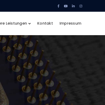
Facebook
Youtube
LinkedIn
Instagram
Profile
Profile
Profile
Profile
re Leistungen
Kontakt
Impressum